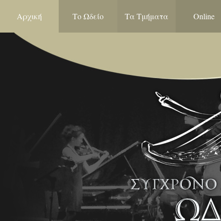
Αρχική
Το Ωδείο
Τα Τμήματα
Online