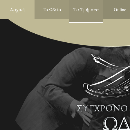
Αρχική
Το Ωδείο
Τα Τμήματα
Online