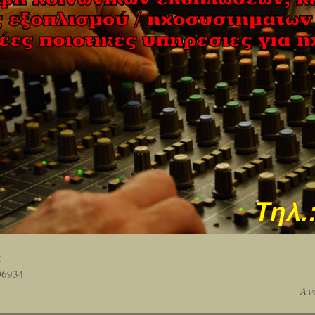
ς
06934
Αν