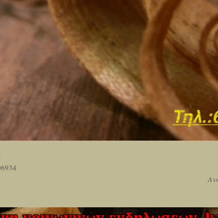
ς
06934
Αν