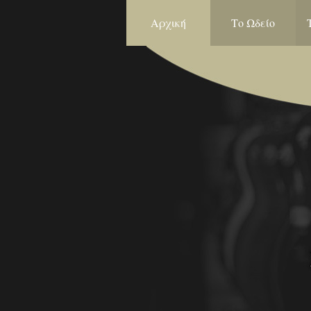
Αρχική
Το Ωδείο